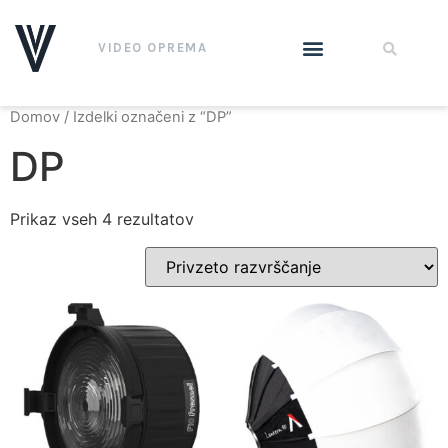
VIDEO OPREMA
Domov
/ Izdelki označeni z “DP”
DP
Prikaz vseh 4 rezultatov