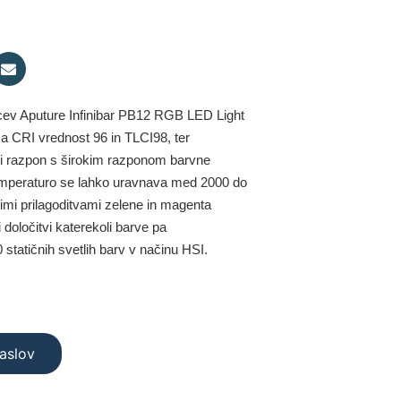
cev Aputure Infinibar PB12 RGB LED Light
a CRI vrednost 96 in TLCI98, ter
ni razpon s širokim razponom barvne
mperaturo
se lahko uravnava med 2000 do
imi prilagoditvami zelene in magenta
 določitvi
katerekoli barve
pa
 statičnih svetlih barv
v načinu HSI.
naslov