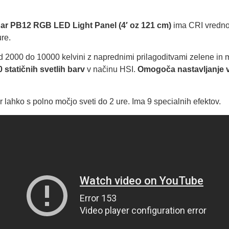
bar PB12 RGB LED Light Panel (4′ oz 121 cm)
ima CRI vrednos
re.
2000 do 10000 kelvini z naprednimi prilagoditvami zelene in m
 statičnih svetlih barv
v načinu HSI.
Omogoča nastavljanje vs
 lahko s polno močjo sveti do 2 ure. Ima 9 specialnih efektov.