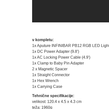
v kompletu:
1x Aputure INFINIBAR PB12 RGB LED Light 
1x DC Power Adapter (9.8′)
1x AC Locking Power Cable (4.9′)
1x Clamp to Baby Pin Adapter
2 x Magnetic Spacer
1x Straight Connector
1x Hex Wrench
1x Carrying Case
Tehnične specifikacije:
velikost: 120.4 x 4.5 x 4.3 cm
teža: 1960g