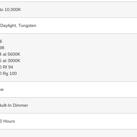
to 10,000K
Daylight, Tungsten
6
98
4 at 5600K
5 at 3000K
 Rf 94
0 Rg 100
ve
Built-In Dimmer
0 Hours