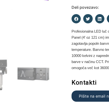
Deli povezavo:
Profesionalna LED luč 
Panel (4′ oz 121 cm)
im
zagotavlja popoln barv
temperature.
Barvno te
10000 kelvini z napredn
barve v načinu CCT. Pri
omogoča
več kot 36000
Kontakti
Pišite na email 