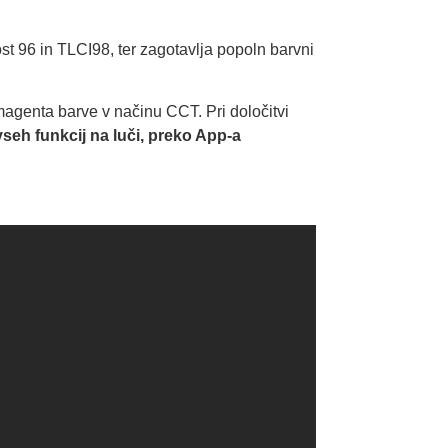
t 96 in TLCI98, ter zagotavlja popoln barvni
agenta barve v načinu CCT. Pri določitvi
eh funkcij na luči, preko App-a