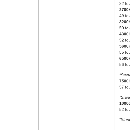
32 fc 
2700
49 fc 
3200
50 fc 
4300
52 fc 
5600
55 fc 
6500
56 fc 
*Stan
7500
57 fc 
*Stan
1000
52 fc 
*Stan