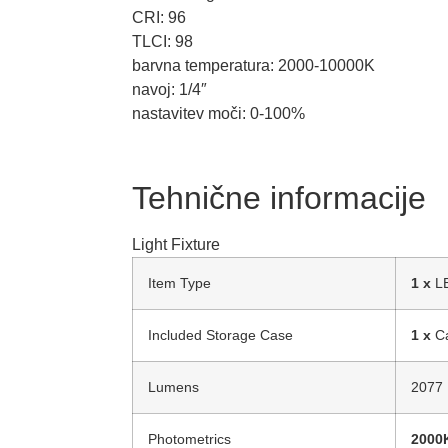
CRI: 96
TLCI: 98
barvna temperatura: 2000-10000K
navoj: 1/4″
nastavitev moči: 0-100%
Tehnične informacije
Light Fixture
Item Type
1 x
L
Included Storage Case
1 x
C
Lumens
2077
Photometrics
2000