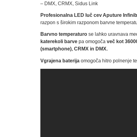
– DMX, CRMX, Sidus Link
Profesionalna LED luč cev Aputure Infini
razpon s širokim razponom barvne temperatu
Barvno temperaturo
se lahko uravnava med 
katerekoli barve
pa omogoča
več kot 36000
(smartphone), CRMX in DMX.
Vgrajena baterija
omogoča hitro polnenje ter