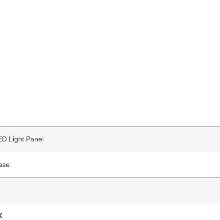
ED Light Panel
ase
K